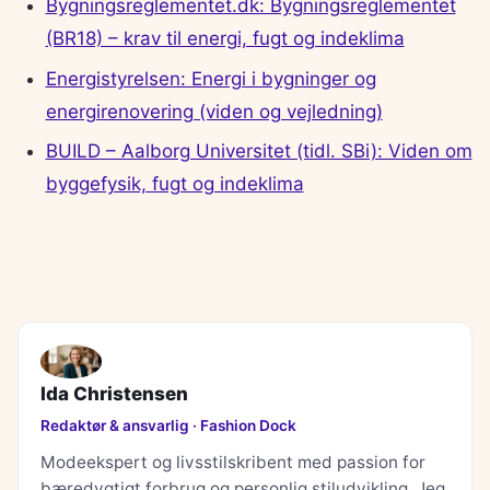
Bygningsreglementet.dk: Bygningsreglementet
(BR18) – krav til energi, fugt og indeklima
Energistyrelsen: Energi i bygninger og
energirenovering (viden og vejledning)
BUILD – Aalborg Universitet (tidl. SBi): Viden om
byggefysik, fugt og indeklima
Ida Christensen
Redaktør & ansvarlig · Fashion Dock
Modeekspert og livsstilskribent med passion for
bæredygtigt forbrug og personlig stiludvikling. Jeg